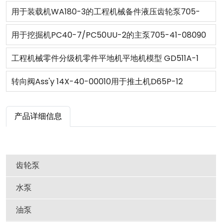
705-51-20430
用于装载机WA180-3的工程机械备件液压齿轮泵705-
51-20180
用于挖掘机PC40-7/PC50UU-2的主泵705-41-08090
工程机械零件分级机零件平地机平地机模型 GD511A-1
转向阀Ass'y 14X-40-00010用于推土机D65P-12
产品详细信息
齿轮泵
水泵
油泵