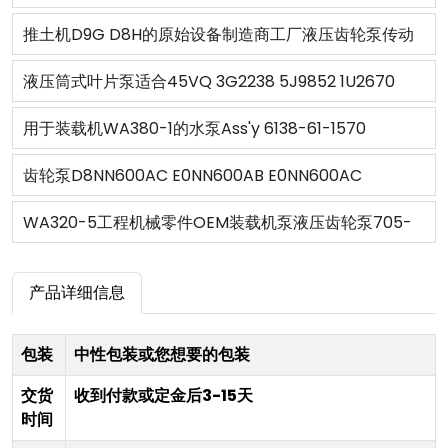
推土机D9G D8H的原始设备制造商工厂液压齿轮泵传动
泵3P4002
液压筒式叶片泵适合45VQ 3G2238 5J9852 1U2670
3G2239
用于装载机WA380-1的水泵Ass'y 6138-61-1570
齿轮泵D8NN600AC E0NN600AB E0NN600AC
83957379福特拖拉机5110/
WA320-5工程机械零件OEM装载机泵液压齿轮泵705-
5610/6410/6610/6810/7410/ 7610/6710/7710/7810/
38-39000
产品详细信息
7910/821
包装
中性包装或您想要的包装
交货
收到付款或定金后3-15天
时间