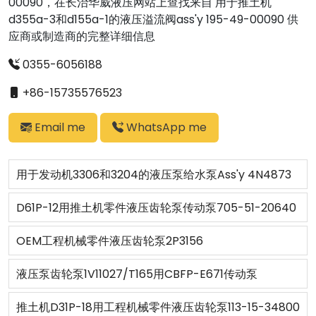
00090，在长治华威液压网站上查找来自 用于推土机
d355a-3和d155a-1的液压溢流阀ass'y 195-49-00090 供
应商或制造商的完整详细信息
0355-6056188
+86-15735576523
Email me
WhatsApp me
用于发动机3306和3204的液压泵给水泵Ass'y 4N4873
D61P-12用推土机零件液压齿轮泵传动泵705-51-20640
OEM工程机械零件液压齿轮泵2P3156
液压泵齿轮泵1V11027/T165用CBFP-E671传动泵
推土机D31P-18用工程机械零件液压齿轮泵113-15-34800